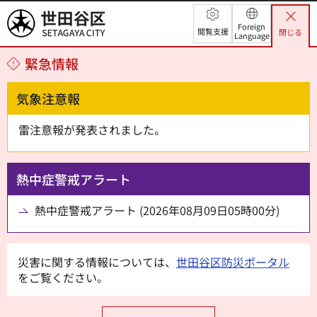
世田谷区
Foreign
閲覧支援
閉じる
Language
緊急情報
気象注意報
雷注意報が発表されました。
熱中症警戒アラート
熱中症警戒アラート (2026年08月09日05時00分)
災害に関する情報については、
世田谷区防災ポータル
をご覧ください。