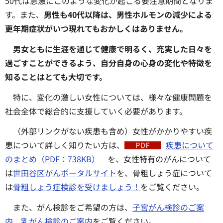
50代は急激にこのような変化が起こる要注意期間となりま
す。また、
男性も40代以降は、男性ホルモンの減少による
更年期症状がいつ現れてもおかしくはありません。
男女ともに生涯を通じて健康で明るく、充実した日々を
過ごすことができるよう、自分自身の心身の変化や特徴を
知ることはとても大切です。
特に、変化の激しい女性については、様々な健康問題を
社会全体で総合的に支援していく必要があります。
（外部リンクがない疾患も含め）女性がかかりやすい疾
患について詳しく知りたい方は、
疾患について
のまとめ（PDF：738KB）
を、女性特有のがんについて
は
世田谷区がんポータルサイト
を、骨粗しょう症について
は
骨粗しょう症検診を受けましょう！
をご覧ください。
また、がん検診をご希望の方は、
子宮がん検診のご案
内
、
乳がん検診のご案内
をご覧ください。