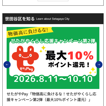
世田谷区を知る
前のスライドを表示
次
せたがやPay「物価高に負けるな！せたがやくらし応
援キャンペーン第2弾（最大10％ポイント還元）」