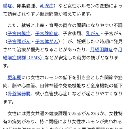
膜症
、卵巣嚢腫、
乳腺症
）など女性ホルモンの変動によっ
て誘発されやすい健康問題が増えています。
また、就労と出産・育児の両立の問題になりやすい不調
（
子宮内膜症
、
子宮腺筋症
、子宮後屈、
乳がん
・子宮がん
（
子宮頸がん
・
子宮体がん
））が、妊娠したい時期に発見
されて治療が優先となることがあったり、
月経困難症
や
月
経前症候群（PMS）
などが安定した就労の妨げとなりま
す。
更年期
には女性ホルモンの低下を引き金とした関節や筋
肉、脳や心血管、自律神経や免疫機能など全身機能の低下
（
骨盤臓器脱
、微小血管狭心症）などが起こりやすくなり
ます。
女性には男女共通の健康課題であるがんのほか、女性特
有の病気があり、特に閉経により女性ホルモンが失われる