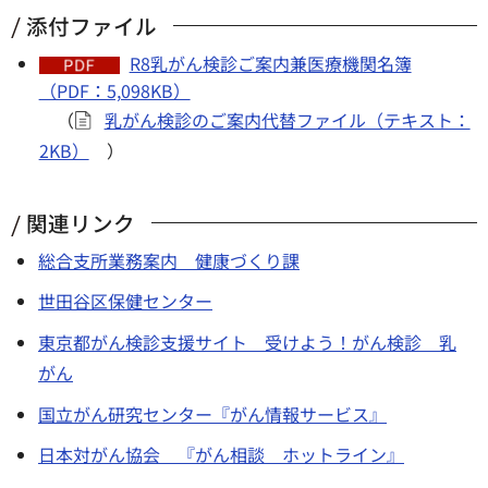
添付ファイル
R8乳がん検診ご案内兼医療機関名簿
（PDF：5,098KB）
（
乳がん検診のご案内代替ファイル（テキスト：
2KB）
）
関連リンク
総合支所業務案内 健康づくり課
世田谷区保健センター
東京都がん検診支援サイト 受けよう！がん検診 乳
がん
国立がん研究センター『がん情報サービス』
日本対がん協会 『がん相談 ホットライン』