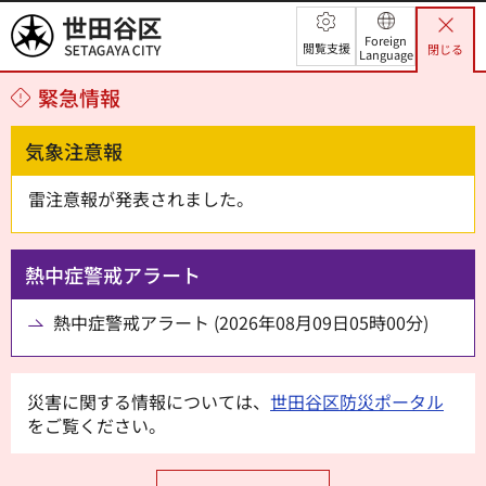
世田谷区
Foreign
閲覧支援
閉じる
Language
緊急情報
気象注意報
雷注意報が発表されました。
熱中症警戒アラート
熱中症警戒アラート (2026年08月09日05時00分)
災害に関する情報については、
世田谷区防災ポータル
をご覧ください。