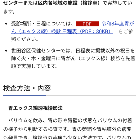
センター
または
区内各地域の施設（検診車）
で実施してい
ます。
受診場所・日程については、
令和8年度胃が
ん（エックス線）検診 日程表（PDF：80KB）
をご参
照ください。
世田谷区保健センターでは、日程表に掲載以外の祝日を
除く火・木・金曜日に胃がん（エックス線）検診を先着
順で実施しています。
検査方法・内容
胃エックス線透視撮影法
バリウムを飲み、胃の形や胃壁の状態をバリウムの付着
の様子から判断する検査です。胃の萎縮や胃粘膜外の病変
も発見でき、検診時の苦痛も少ない方法です。バリウムの