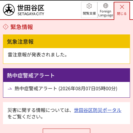
世田谷区
Foreign
閲覧支援
閉じる
Language
緊急情報
気象注意報
雷注意報が発表されました。
熱中症警戒アラート
熱中症警戒アラート (2026年08月07日05時00分)
災害に関する情報については、
世田谷区防災ポータル
をご覧ください。