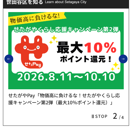
世田谷区を知る
前のスライドを表示
次
せたがやPay「物価高に負けるな！せたがやくらし応
援キャンペーン第2弾（最大10％ポイント還元）」
2
STOP
4