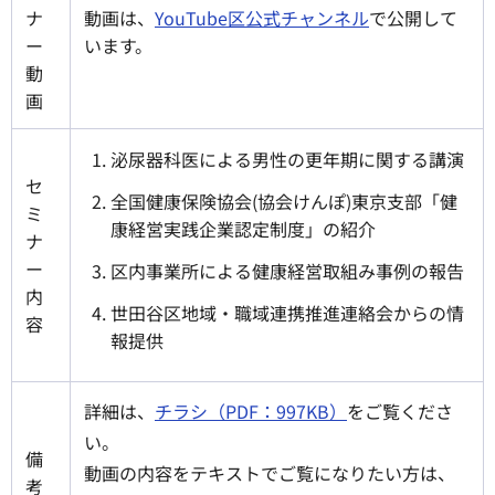
ナ
動画は、
YouTube区公式チャンネル
で公開して
ー
います。
動
画
泌尿器科医による男性の更年期に関する講演
セ
全国健康保険協会(協会けんぽ)東京支部「健
ミ
康経営実践企業認定制度」の紹介
ナ
ー
区内事業所による健康経営取組み事例の報告
内
世田谷区地域・職域連携推進連絡会からの情
容
報提供
詳細は、
チラシ（PDF：997KB）
をご覧くださ
い。
備
動画の内容をテキストでご覧になりたい方は、
考