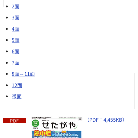
2面
3面
4面
5面
6面
7面
8面～11面
12面
帯面
（PDF：4,455KB）