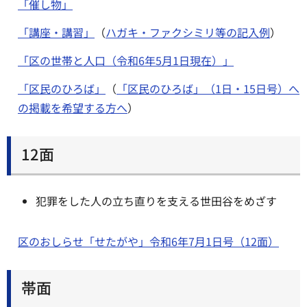
「催し物」
「講座・講習」
（
ハガキ・ファクシミリ等の記入例
）
「区の世帯と人口（令和6年5月1日現在）」
「区民のひろば」
（
「区民のひろば」（1日・15日号）へ
の掲載を希望する方へ
）
12面
犯罪をした人の立ち直りを支える世田谷をめざす
区のおしらせ「せたがや」令和6年7月1日号（12面）
帯面