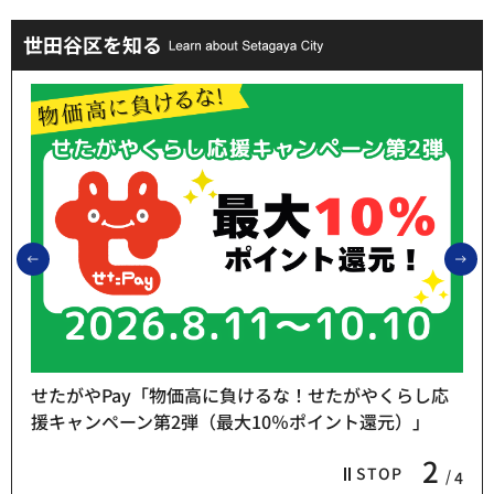
世田谷区を知る
前のスライドを表示
次
せたがやPay「物価高に負けるな！せたがやくらし応
援キャンペーン第2弾（最大10％ポイント還元）」
2
STOP
4