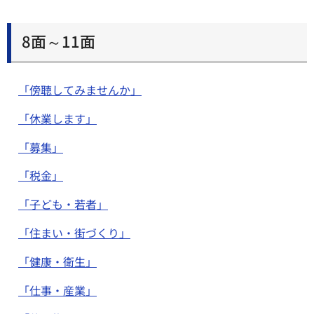
8面～11面
「傍聴してみませんか」
「休業します」
「募集」
「税金」
「子ども・若者」
「住まい・街づくり」
「健康・衛生」
「仕事・産業」