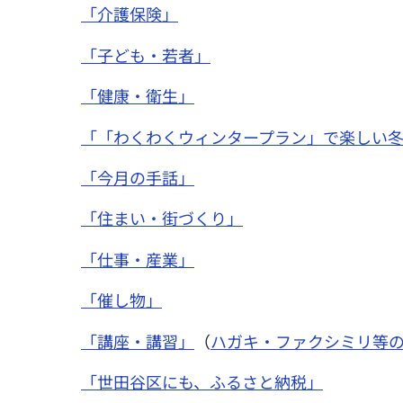
「介護保険」
「子ども・若者」
「健康・衛生」
「「わくわくウィンタープラン」で楽しい
「今月の手話」
「住まい・街づくり」
「仕事・産業」
「催し物」
「講座・講習」
（
ハガキ・ファクシミリ等
「世田谷区にも、ふるさと納税」