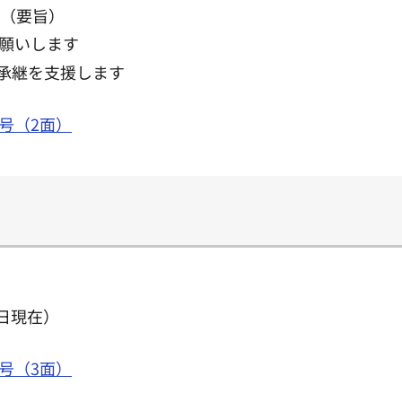
拶（要旨）
願いします
承継を支援します
号（2面）
0日現在）
号（3面）