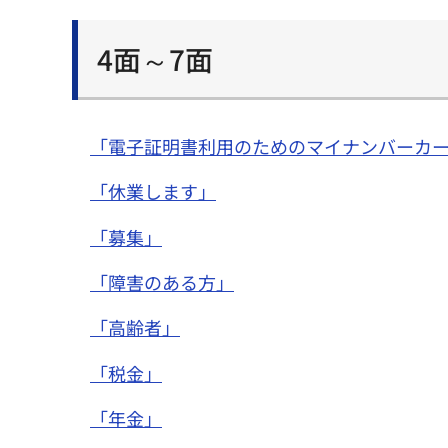
4面～7面
「電子証明書利用のためのマイナンバーカ
「休業します」
「募集」
「障害のある方」
「高齢者」
「税金」
「年金」