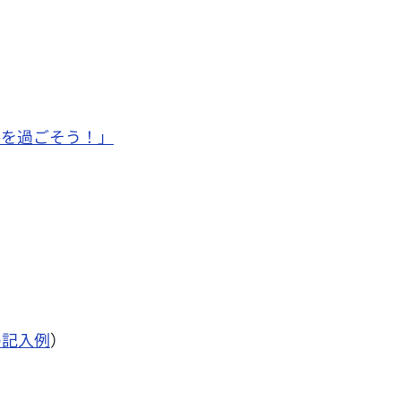
冬を過ごそう！」
の記入例
）