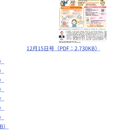
12月15日号（PDF：2,730KB）
B）
B）
B）
B）
B）
B）
B）
KB）