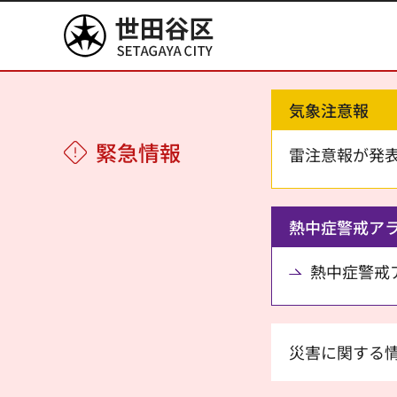
世田谷区
気象注意報
緊急情報
雷注意報が発
熱中症警戒ア
熱中症警戒アラ
災害に関する