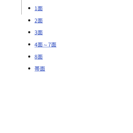
1面
2面
3面
4面～7面
8面
帯面