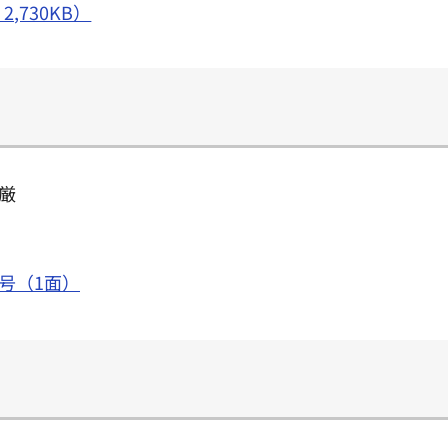
,730KB）
厳
号（1面）