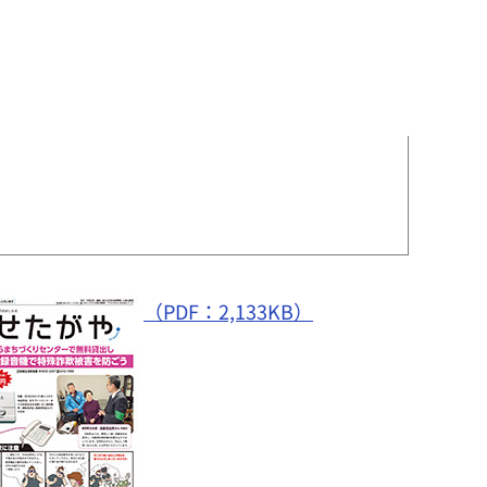
（PDF：2,133KB）