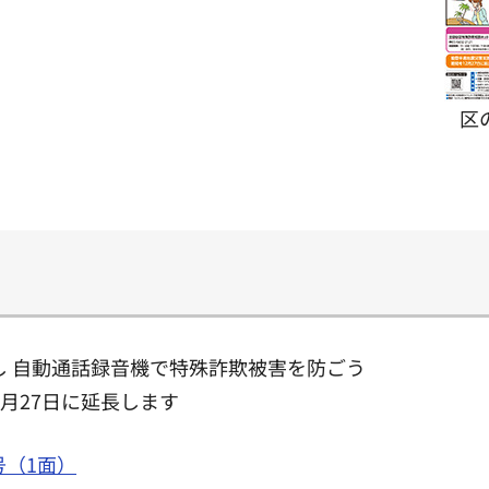
区
し 自動通話録音機で特殊詐欺被害を防ごう
月27日に延長します
号（1面）