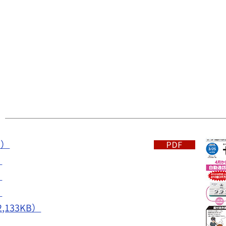
B）
）
）
）
133KB）