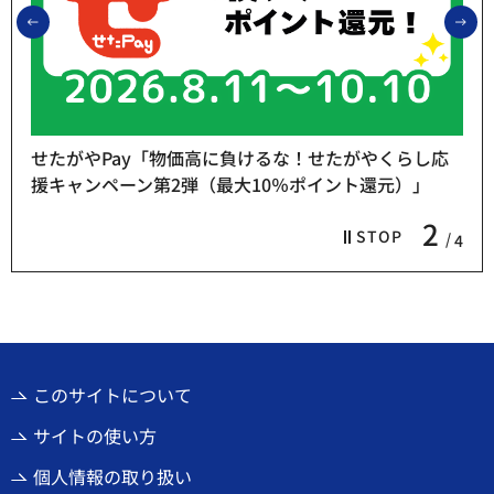
前のスライドを表示
次
せたがやPay「物価高に負けるな！せたがやくらし応
援キャンペーン第2弾（最大10％ポイント還元）」
2
STOP
4
このサイトについて
サイトの使い方
個人情報の取り扱い