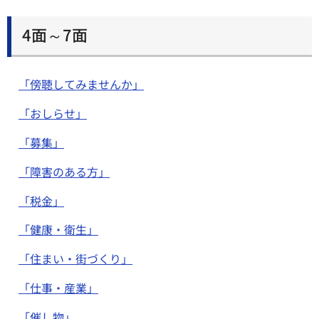
4面～7面
「傍聴してみませんか」
「おしらせ」
「募集」
「障害のある方」
「税金」
「健康・衛生」
「住まい・街づくり」
「仕事・産業」
「催し物」