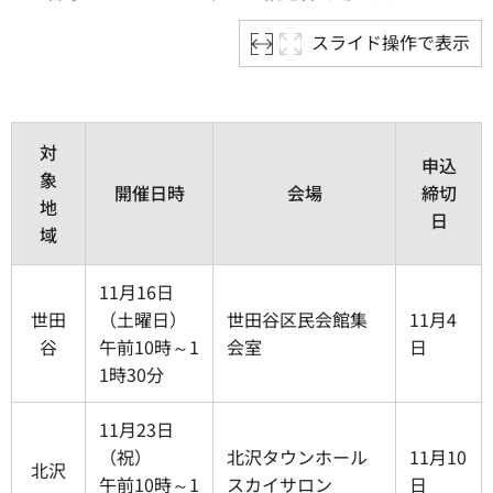
スライド操作で表示
対
申込
象
開催日時
会場
締切
地
日
域
11月16日
世田
（土曜日）
世田谷区民会館集
11月4
谷
午前10時～1
会室
日
1時30分
11月23日
（祝）
北沢タウンホール
11月10
北沢
午前10時～1
スカイサロン
日