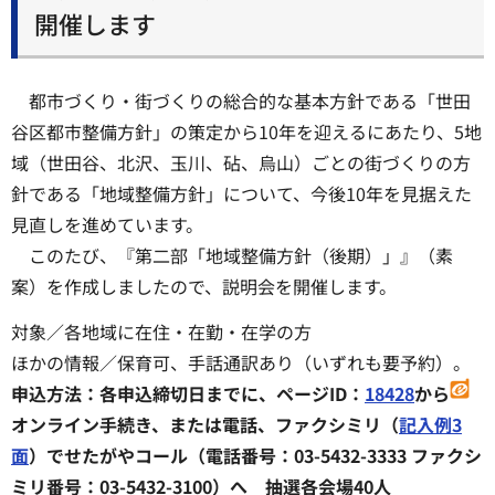
開催します
都市づくり・街づくりの総合的な基本方針である「世田
谷区都市整備方針」の策定から10年を迎えるにあたり、5地
域（世田谷、北沢、玉川、砧、烏山）ごとの街づくりの方
針である「地域整備方針」について、今後10年を見据えた
見直しを進めています。
このたび、『第二部「地域整備方針（後期）」』（素
案）を作成しましたので、説明会を開催します。
対象／各地域に在住・在勤・在学の方
ほかの情報／保育可、手話通訳あり（いずれも要予約）。
申込方法：各申込締切日までに、ページID：
18428
から
オンライン手続き、または電話、ファクシミリ（
記入例3
面
）でせたがやコール（電話番号：03-5432-3333 ファクシ
ミリ番号：03-5432-3100）へ 抽選各会場40人