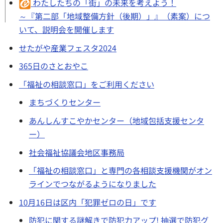
わたしたちの「街」の未来を考えよう！
～『第二部「地域整備方針（後期）」』（素案）につ
いて、説明会を開催します
せたがや産業フェスタ2024
365日のさとおやこ
「福祉の相談窓口」をご利用ください
まちづくりセンター
あんしんすこやかセンター（地域包括支援センタ
ー）
社会福祉協議会地区事務局
「福祉の相談窓口」と専門の各相談支援機関がオン
ラインでつながるようになりました
10月16日は区内「犯罪ゼロの日」です
防犯に関する謎解きで防犯力アップ! 抽選で防犯グ