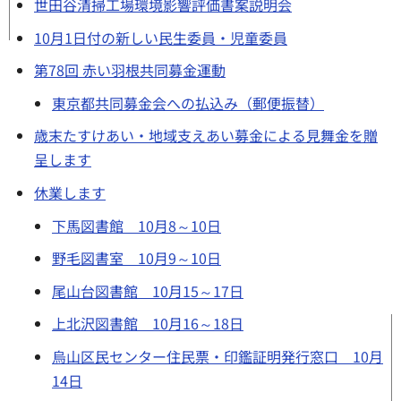
世田谷清掃工場環境影響評価書案説明会
10月1日付の新しい民生委員・児童委員
第78回 赤い羽根共同募金運動
東京都共同募金会への払込み（郵便振替）
歳末たすけあい・地域支えあい募金による見舞金を贈
呈します
休業します
下馬図書館 10月8～10日
野毛図書室 10月9～10日
尾山台図書館 10月15～17日
上北沢図書館 10月16～18日
烏山区民センター住民票・印鑑証明発行窓口 10月
14日