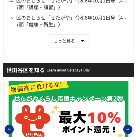
区のおしらせ「せたがや」令和6年10月1日号（4～
7面「講座・講習」）
区のおしらせ「せたがや」令和6年10月1日号（4～
7面「健康・衛生」）
もっと見る
世田谷区を知る
前のスライドを表示
次