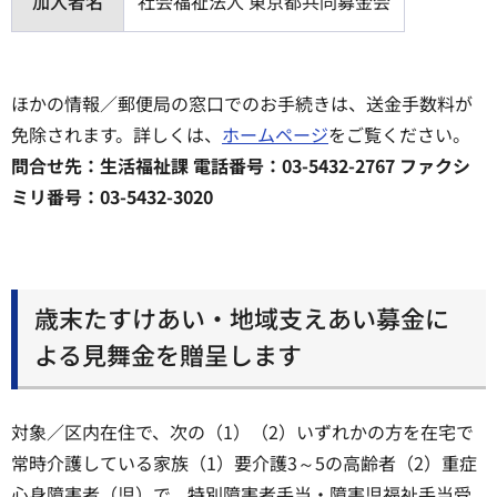
加入者名
社会福祉法人 東京都共同募金会
ほかの情報／郵便局の窓口でのお手続きは、送金手数料が
免除されます。詳しくは、
ホームページ
をご覧ください。
問合せ先：生活福祉課 電話番号：03-5432-2767 ファクシ
ミリ番号：03-5432-3020
歳末たすけあい・地域支えあい募金に
よる見舞金を贈呈します
対象／区内在住で、次の（1）（2）いずれかの方を在宅で
常時介護している家族（1）要介護3～5の高齢者（2）重症
心身障害者（児）で、特別障害者手当・障害児福祉手当受