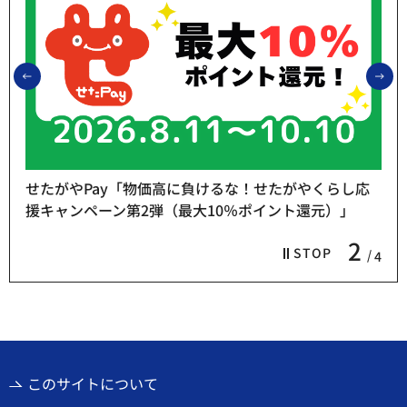
前のスライドを表示
次
せたがやPay「物価高に負けるな！せたがやくらし応
援キャンペーン第2弾（最大10％ポイント還元）」
2
STOP
4
このサイトについて