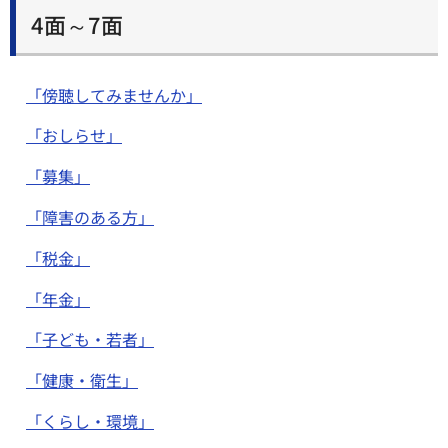
4面～7面
「傍聴してみませんか」
「おしらせ」
「募集」
「障害のある方」
「税金」
「年金」
「子ども・若者」
「健康・衛生」
「くらし・環境」