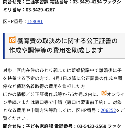
問合せ先：生涯学習課 電話番号：03-3429-4254 ファクシ
ミリ番号：03-3429-4267
区HP番号：
158081
養育費の取決めに関する公正証書の
作成や調停等の費用を助成します
対象／区内在住のひとり親または離婚協議中で離婚後に子
を扶養する予定の方で、4月1日以降に公正証書の作成や調
停など債務名義取得の費用を負担した方
ほかの情報／公正証書作成等から6か月以内に、
オンライ
ン手続きまたは窓口等で申請（窓口は要事前予約）。対象
となる費用や申請方法等詳しくは、区HP番号：
206252
をご
覧ください。
問合せ先：子ども家庭課 電話番号：03-5432-2569 ファク