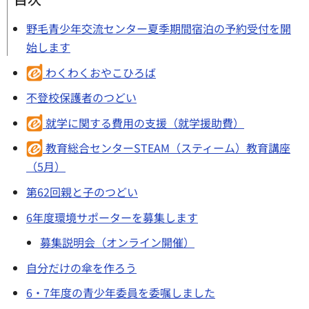
野毛青少年交流センター夏季期間宿泊の予約受付を開
始します
わくわくおやこひろば
不登校保護者のつどい
就学に関する費用の支援（就学援助費）
教育総合センターSTEAM（スティーム）教育講座
（5月）
第62回親と子のつどい
6年度環境サポーターを募集します
募集説明会（オンライン開催）
自分だけの傘を作ろう
6・7年度の青少年委員を委嘱しました