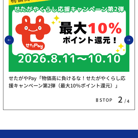
前のスライドを表示
次
せたがやPay「物価高に負けるな！せたがやくらし応
援キャンペーン第2弾（最大10％ポイント還元）」
2
STOP
4