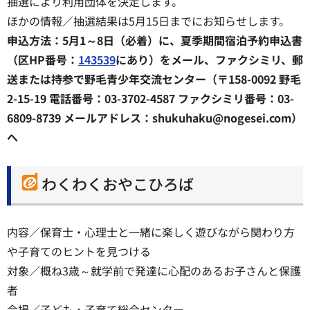
抽選により利用団体を決定します。
ほかの情報／抽選結果は5月15日までにお知らせします。
申込方法：5月1～8日（必着）に、夏季期間宿泊予約申込書
（区HP番号：
143539
にあり）をメール、ファクシミリ、郵
送または持参で野毛青少年交流センター（〒158-0092 野毛
2-15-19 電話番号：03-3702-4587 ファクシミリ番号：03-
6809-8739 メールアドレス：shukuhaku@nogesei.com）
へ
わくわくおやこひろば
内容／保育士・心理士と一緒に楽しく遊びながら関わり方
や子育てのヒントを見つける
対象／概ね3歳～就学前で発達に心配のあるお子さんと保護
者
会場／子ども・子育て総合センター