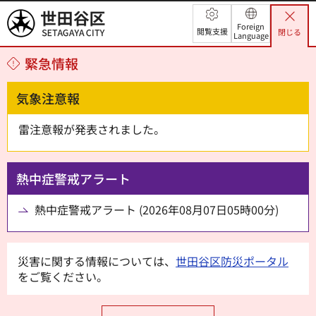
世田谷区
Foreign
閲覧支援
閉じる
Language
緊急情報
気象注意報
雷注意報が発表されました。
熱中症警戒アラート
熱中症警戒アラート (2026年08月07日05時00分)
災害に関する情報については、
世田谷区防災ポータル
をご覧ください。