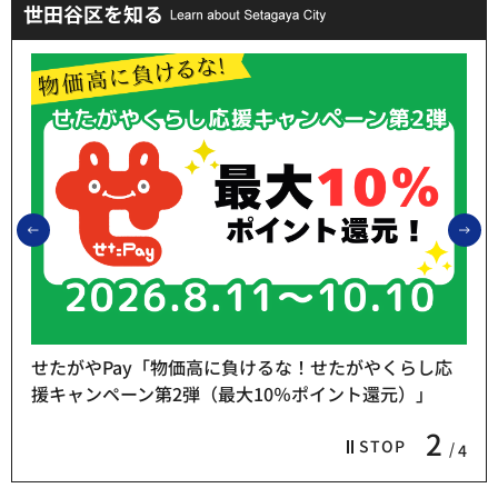
世田谷区を知る
前のスライドを表示
次
せたがやPay「物価高に負けるな！せたがやくらし応
援キャンペーン第2弾（最大10％ポイント還元）」
2
STOP
4