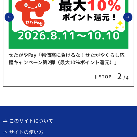
前のスライドを表示
次
せたがやPay「物価高に負けるな！せたがやくらし応
援キャンペーン第2弾（最大10％ポイント還元）」
2
STOP
4
このサイトについて
サイトの使い方