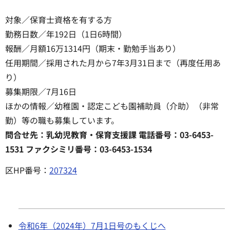
対象／保育士資格を有する方
勤務日数／年192日（1日6時間）
報酬／月額16万1314円（期末・勤勉手当あり）
任用期間／採用された月から7年3月31日まで（再度任用あ
り）
募集期限／7月16日
ほかの情報／幼稚園・認定こども園補助員（介助）（非常
勤）等の職も募集しています。
問合せ先：乳幼児教育・保育支援課 電話番号：03-6453-
1531 ファクシミリ番号：03-6453-1534
区HP番号：
207324
令和6年（2024年）7月1日号のもくじへ