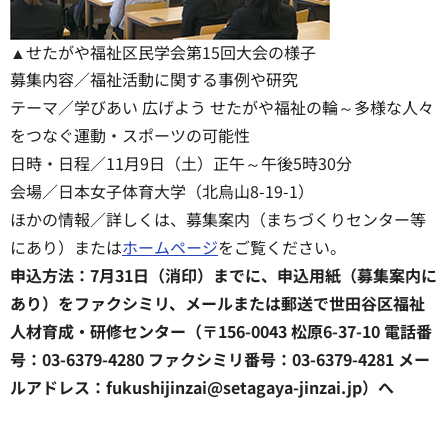
▲せたがや福祉区民学会第15回大会の様子
募集内容／福祉活動に関する事例や研究
テーマ／学びあい 広げよう せたがや福祉の輪～多様な人々
をつなぐ運動・スポーツの可能性
日時・日程／11月9日（土）正午～午後5時30分
会場／日本女子体育大学（北烏山8-19-1）
ほかの情報／詳しくは、募集案内（まちづくりセンター等
にあり）または
ホームページ
をご覧ください。
申込方法：7月31日（消印）までに、申込用紙（募集案内に
あり）をファクシミリ、メールまたは郵送で世田谷区福祉
人材育成・研修センター（〒156-0043 松原6-37-10 電話番
号：03-6379-4280 ファクシミリ番号：03-6379-4281 メー
ルアドレス：fukushijinzai@setagaya-jinzai.jp）へ