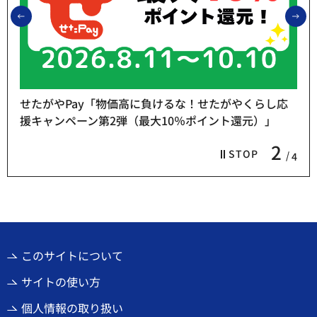
前のスライドを表示
次
せたがやPay「物価高に負けるな！せたがやくらし応
援キャンペーン第2弾（最大10％ポイント還元）」
2
STOP
4
このサイトについて
サイトの使い方
個人情報の取り扱い