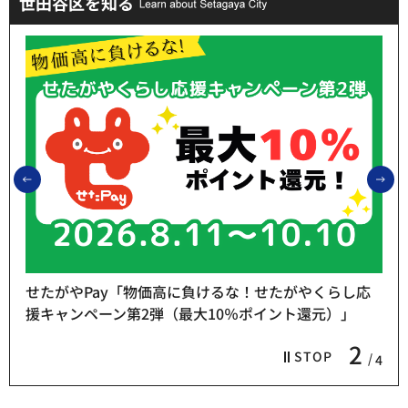
世田谷区を知る
前のスライドを表示
次
せたがやPay「物価高に負けるな！せたがやくらし応
援キャンペーン第2弾（最大10％ポイント還元）」
2
STOP
4