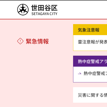
世田谷区
気象注意報
緊急情報
雷注意報が発
熱中症警戒ア
熱中症警戒アラ
災害に関する