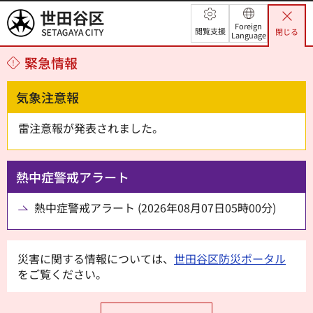
世田谷区
Foreign
閲覧支援
閉じる
Language
緊急情報
気象注意報
雷注意報が発表されました。
熱中症警戒アラート
熱中症警戒アラート (2026年08月07日05時00分)
災害に関する情報については、
世田谷区防災ポータル
をご覧ください。