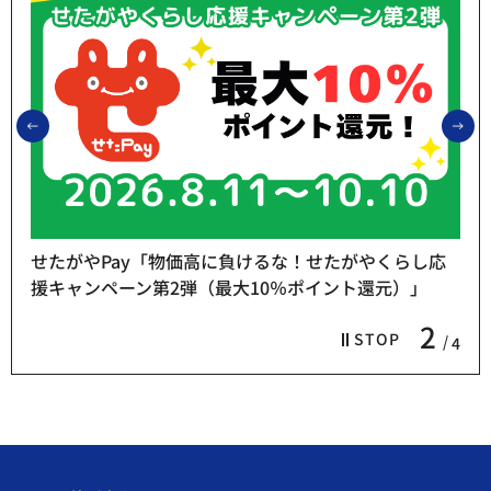
前のスライドを表示
次
せたがやPay「物価高に負けるな！せたがやくらし応
援キャンペーン第2弾（最大10％ポイント還元）」
2
STOP
4