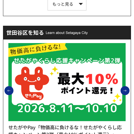
もっと見る
世田谷区を知る
前のスライドを表示
次
せたがやPay「物価高に負けるな！せたがやくらし応