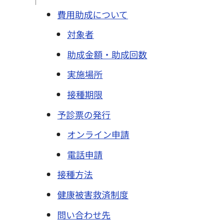
費用助成について
対象者
助成金額・助成回数
実施場所
接種期限
予診票の発行
オンライン申請
電話申請
接種方法
健康被害救済制度
問い合わせ先