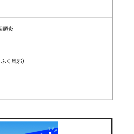
咽頭炎
たふく風邪）