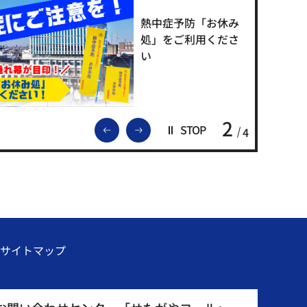
熱中症予防「お休み
処」をご利用くださ
い
2
前のスライドを表示
次のスライドを表示
STOP
4
サイトマップ