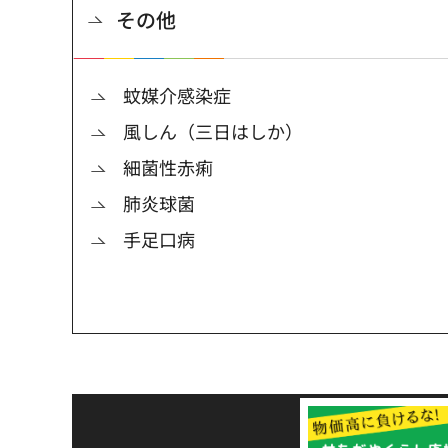
その他
蚊媒介感染症
風しん（三日はしか）
細菌性赤痢
肺炎球菌
手足口病