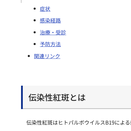
症状
感染経路
治療・受診
予防方法
関連リンク
伝染性紅斑とは
伝染性紅斑はヒトパルボウイルスB19によ