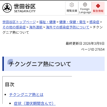
世田谷区
Foreign
閲覧支援
緊急情報
Language
世田谷区トップページ
>
福祉・健康
>
健康・保健・衛生
>
感染症
>
その他の感染症
>
海外渡航
>
海外での感染症予防について
> チクン
グニア熱について
最終更新日 2026年3月9日
ページID 27654
チクングニア熱について
目次
チクングニア熱とは
症状（潜伏期間含んで）