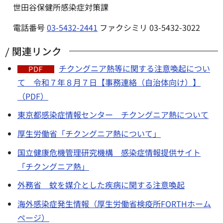
世田谷保健所感染症対策課
電話番号
03-5432-2441
ファクシミリ 03-5432-3022
関連リンク
チクングニア熱等に関する注意喚起につい
て 令和７年８月７日【事務連絡（自治体向け）】
（PDF）
東京都感染症情報センター チクングニア熱について
厚生労働省「チクングニア熱について」
国立健康危機管理研究機構 感染症情報提供サイト
「チクングニア熱」
外務省 蚊を媒介とした疾病に関する注意喚起
海外感染症発生情報（厚生労働省検疫所FORTHホーム
ページ）