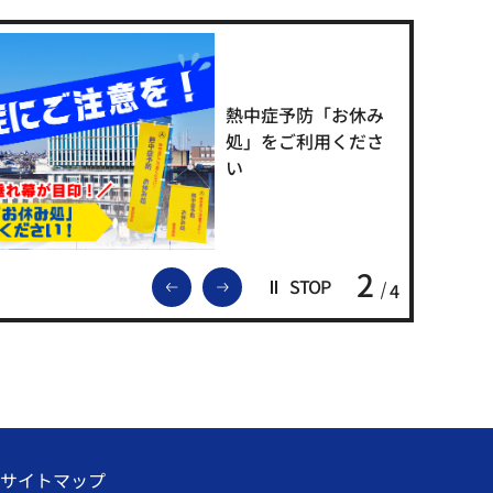
熱中症予防「お休み
処」をご利用くださ
い
2
前のスライドを表示
次のスライドを表示
STOP
4
サイトマップ