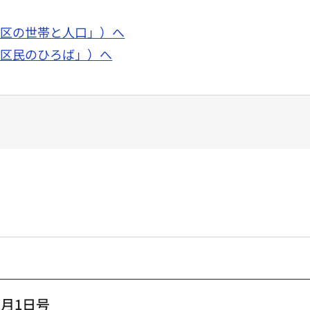
面「区の世帯と人口」）へ
面「区民のひろば」）へ
月1日号