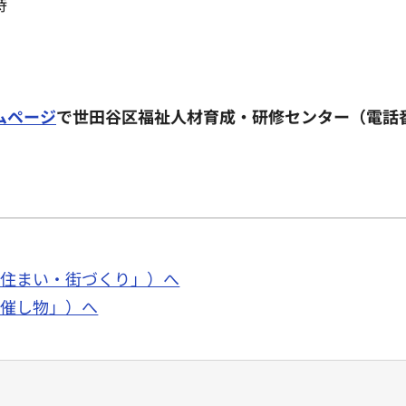
時
）
ムページ
で世田谷区福祉人材育成・研修センター（電話番号：
面「住まい・街づくり」）へ
面「催し物」）へ