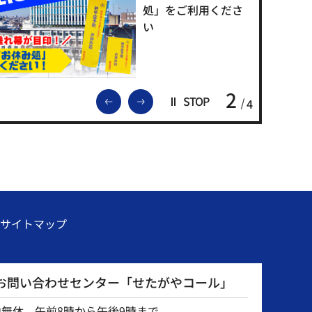
処」をご利用くださ
い
2
前のスライドを表示
次のスライドを表示
STOP
4
サイトマップ
お問い合わせセンター「せたがやコール」
中無休 午前8時から午後9時まで