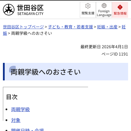
世田谷区
Foreign
閲覧支援
緊急情報
Language
世田谷区トップページ
>
子ども・教育・若者支援
>
妊娠・出産
>
妊
娠
> 両親学級へのおさそい
最終更新日 2026年4月1日
ページID 1191
両親学級へのおさそい
目次
両親学級
対象
開催日時・会場