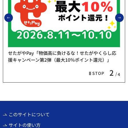
前のスライドを表示
次
せたがやPay「物価高に負けるな！せたがやくらし応
援キャンペーン第2弾（最大10％ポイント還元）」
2
STOP
4
このサイトについて
サイトの使い方