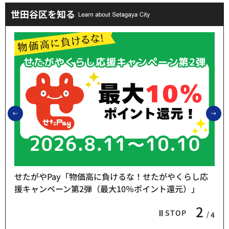
世田谷区を知る
前のスライドを表示
次
せたがやPay「物価高に負けるな！せたがやくらし応
援キャンペーン第2弾（最大10％ポイント還元）」
2
STOP
4