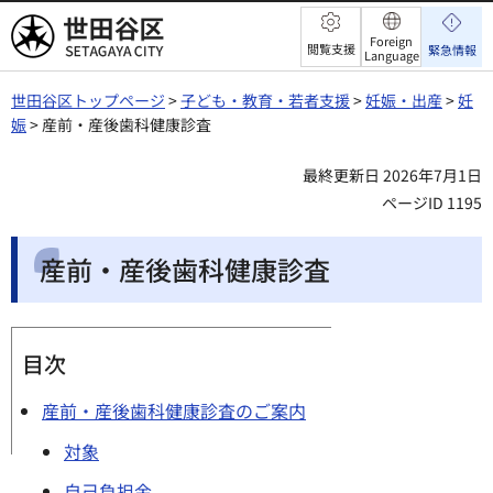
世田谷区
Foreign
閲覧支援
緊急情報
Language
世田谷区トップページ
>
子ども・教育・若者支援
>
妊娠・出産
>
妊
娠
> 産前・産後歯科健康診査
最終更新日 2026年7月1日
ページID 1195
産前・産後歯科健康診査
目次
産前・産後歯科健康診査のご案内
対象
自己負担金