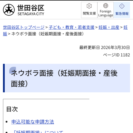
世田谷区
Foreign
閲覧支援
緊急情報
Language
世田谷区トップページ
>
子ども・教育・若者支援
>
妊娠・出産
>
妊
娠
> ネウボラ面接（妊娠期面接・産後面接）
最終更新日 2026年3月30日
ページID 1182
ネウボラ面接（妊娠期面接・産後
面接）
目次
申込可能な申請方法
「妊娠期面接」について