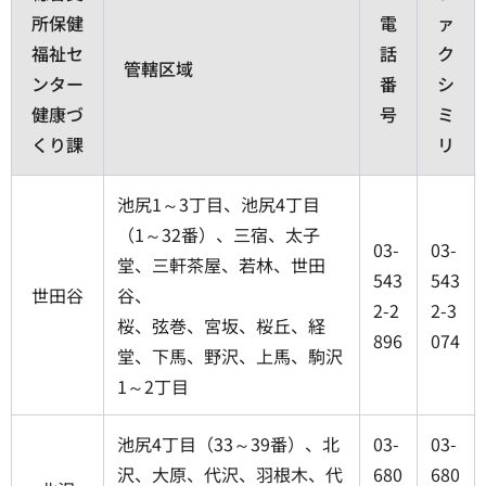
所保健
電
ァ
福祉セ
話
ク
管轄区域
ンター
番
シ
健康づ
号
ミ
くり課
リ
池尻1～3丁目、池尻4丁目
（1～32番）、三宿、太子
03-
03-
堂、三軒茶屋、若林、世田
543
543
世田谷
谷、
2-2
2-3
桜、弦巻、宮坂、桜丘、経
896
074
堂、下馬、野沢、上馬、駒沢
1～2丁目
池尻4丁目（33～39番）、北
03-
03-
沢、大原、代沢、羽根木、代
680
680