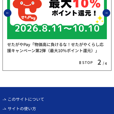
前のスライドを表示
次
せたがやPay「物価高に負けるな！せたがやくらし応
援キャンペーン第2弾（最大10％ポイント還元）」
2
STOP
4
このサイトについて
サイトの使い方