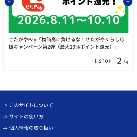
前のスライドを表示
次
せたがやPay「物価高に負けるな！せたがやくらし応
援キャンペーン第2弾（最大10％ポイント還元）」
2
STOP
4
このサイトについて
サイトの使い方
個人情報の取り扱い