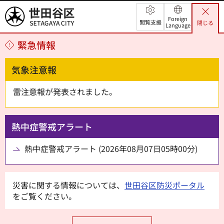
世田谷区
Foreign
閲覧支援
閉じる
Language
緊急情報
気象注意報
雷注意報が発表されました。
熱中症警戒アラート
熱中症警戒アラート (2026年08月07日05時00分)
災害に関する情報については、
世田谷区防災ポータル
をご覧ください。