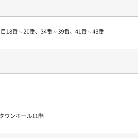
8番～20番、34番～39番、41番～43番
沢タウンホール11階