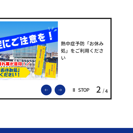
熱中症予防「お休み
処」をご利用くださ
い
2
前のスライドを表示
次のスライドを表示
STOP
4