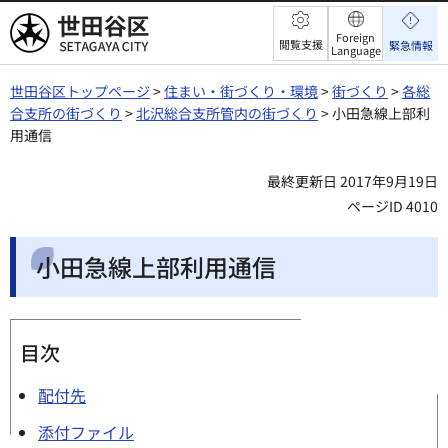
世田谷区
Foreign
閲覧支援
緊急情報
Language
世田谷区トップページ
>
住まい・街づくり・環境
>
街づくり
>
各総
合支所の街づくり
>
北沢総合支所管内の街づくり
> 小田急線上部利
用通信
最終更新日 2017年9月19日
ページID 4010
小田急線上部利用通信
目次
配付先
添付ファイル