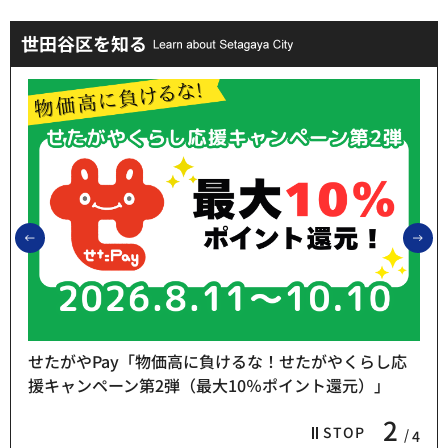
世田谷区を知る
前のスライドを表示
次
せたがやPay「物価高に負けるな！せたがやくらし応
援キャンペーン第2弾（最大10％ポイント還元）」
2
STOP
4