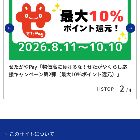
前のスライドを表示
次
せたがやPay「物価高に負けるな！せたがやくらし応
援キャンペーン第2弾（最大10％ポイント還元）」
2
STOP
4
このサイトについて