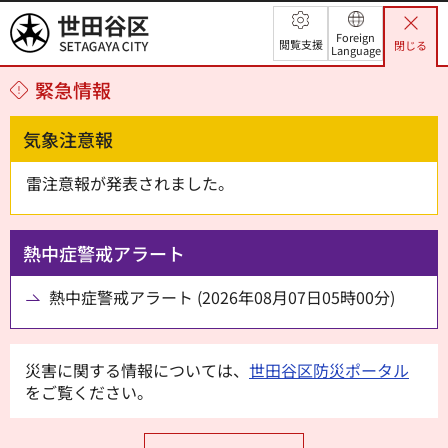
世田谷区
Foreign
閲覧支援
閉じる
Language
緊急情報
気象注意報
雷注意報が発表されました。
熱中症警戒アラート
熱中症警戒アラート (2026年08月07日05時00分)
災害に関する情報については、
世田谷区防災ポータル
をご覧ください。