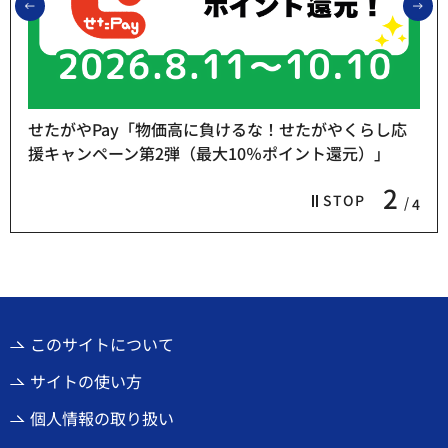
前のスライドを表示
次
せたがやPay「物価高に負けるな！せたがやくらし応
援キャンペーン第2弾（最大10％ポイント還元）」
2
STOP
4
このサイトについて
サイトの使い方
個人情報の取り扱い