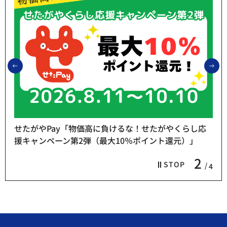
前のスライドを表示
次
せたがやPay「物価高に負けるな！せたがやくらし応
援キャンペーン第2弾（最大10％ポイント還元）」
2
STOP
4