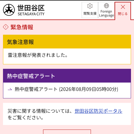
世田谷区
Foreign
閲覧支援
閉じる
Language
緊急情報
気象注意報
雷注意報が発表されました。
熱中症警戒アラート
熱中症警戒アラート (2026年08月09日05時00分)
災害に関する情報については、
世田谷区防災ポータル
をご覧ください。