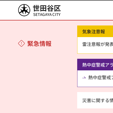
世田谷区
気象注意報
緊急情報
雷注意報が発
熱中症警戒ア
熱中症警戒アラ
災害に関する