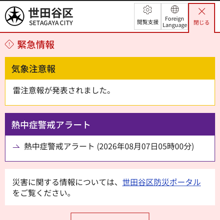
世田谷区
Foreign
閲覧支援
閉じる
Language
緊急情報
気象注意報
雷注意報が発表されました。
熱中症警戒アラート
熱中症警戒アラート (2026年08月07日05時00分)
災害に関する情報については、
世田谷区防災ポータル
をご覧ください。