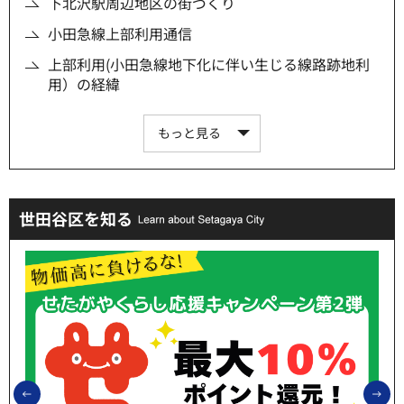
下北沢駅周辺地区の街づくり
小田急線上部利用通信
上部利用(小田急線地下化に伴い生じる線路跡地利
用）の経緯
もっと見る
世田谷区を知る
前のスライドを表示
次