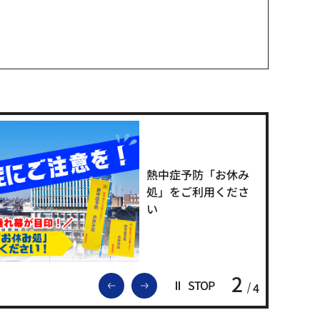
熱中症予防「お休み
処」をご利用くださ
い
2
前のスライドを表示
次のスライドを表示
STOP
4