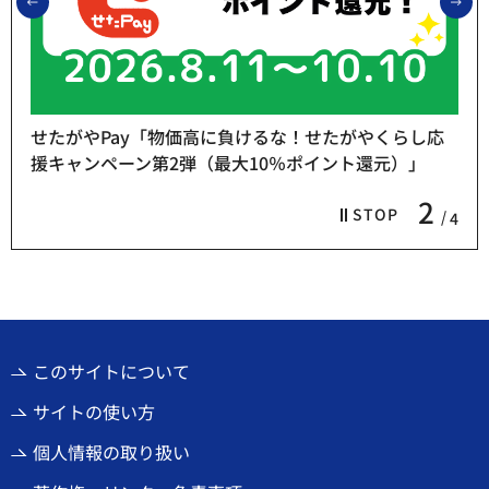
前のスライドを表示
次
せたがやPay「物価高に負けるな！せたがやくらし応
援キャンペーン第2弾（最大10％ポイント還元）」
2
STOP
4
このサイトについて
サイトの使い方
個人情報の取り扱い