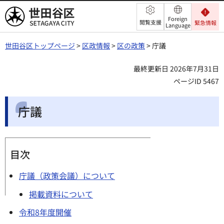
世田谷区
Foreign
閲覧支援
緊急情報
Language
世田谷区トップページ
>
区政情報
>
区の政策
> 庁議
最終更新日 2026年7月31日
ページID 5467
庁議
目次
庁議（政策会議）について
掲載資料について
令和8年度開催