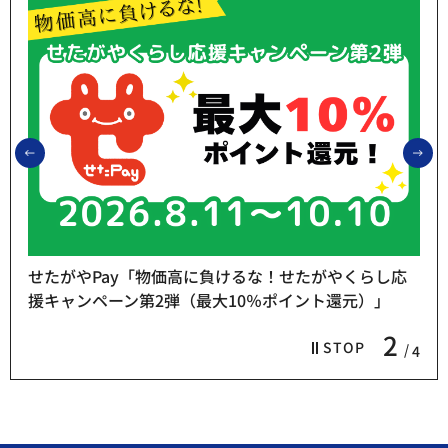
前のスライドを表示
次
らし応
）」
熱中症予防「お休み処」をご利用ください
3
STOP
4