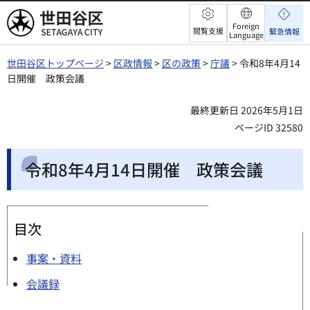
世田谷区
Foreign
閲覧支援
緊急情報
Language
世田谷区トップページ
>
区政情報
>
区の政策
>
庁議
> 令和8年4月14
日開催 政策会議
最終更新日 2026年5月1日
ページID 32580
令和8年4月14日開催 政策会議
目次
事案・資料
会議録