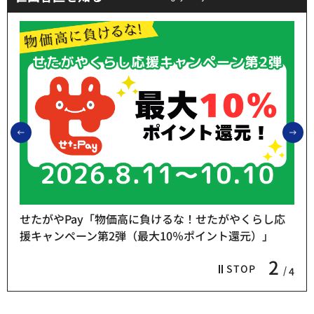
前のスライドを表示
次
せたがやPay「物価高に負けるな！せたがやくらし応
援キャンペーン第2弾（最大10％ポイント還元）」
2
STOP
4