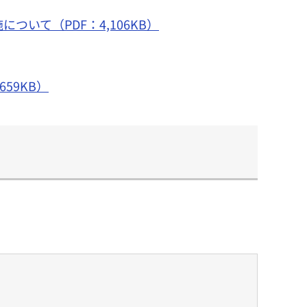
て（PDF：4,106KB）
59KB）