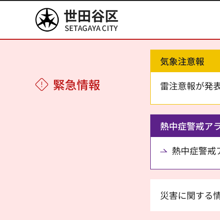
世田谷区
気象注意報
緊急情報
雷注意報が発
熱中症警戒ア
熱中症警戒アラ
災害に関する