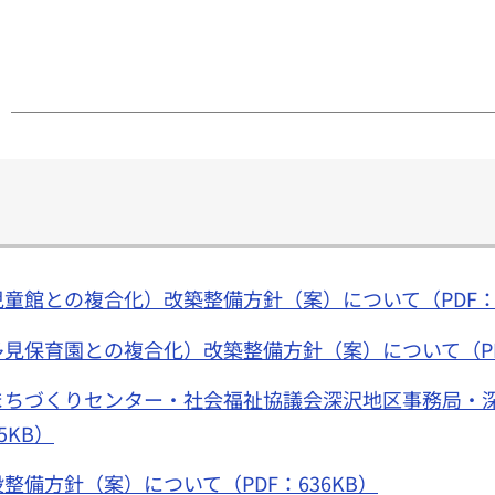
館との複合化）改築整備方針（案）について（PDF：1,
見保育園との複合化）改築整備方針（案）について（PDF
まちづくりセンター・社会福祉協議会深沢地区事務局・
5KB）
備方針（案）について（PDF：636KB）