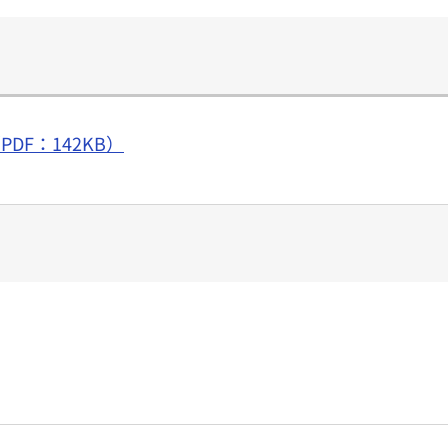
DF：142KB）