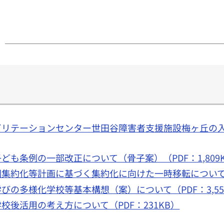
京リハビリテーションセンター世田谷障害者支援施設梅ヶ丘
区子ども条例の一部改正について（骨子案）（PDF：1,809
幼稚園集約化等計画に基づく集約化に向けた一時移転について（
区学びの多様化学校等基本構想（案）について（PDF：3,55
小学校後活用の考え方について（PDF：231KB）