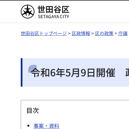
世田谷区
世田谷区トップページ
>
区政情報
>
区の政策
>
庁議
令和6年5月9日開催 
目次
事案・資料