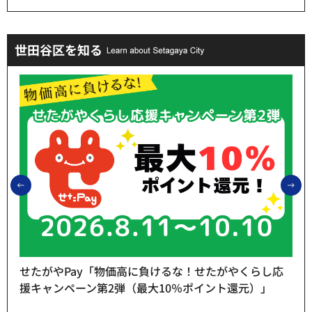
世田谷区を知る
前のスライドを表示
次
せたがやPay「物価高に負けるな！せたがやくらし応
援キャンペーン第2弾（最大10％ポイント還元）」