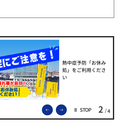
熱中症予防「お休み
処」をご利用くださ
い
2
前のスライドを表示
次のスライドを表示
STOP
4