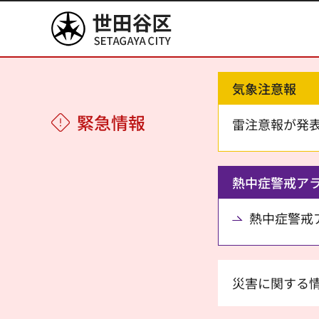
世田谷区
気象注意報
緊急情報
雷注意報が発
熱中症警戒ア
熱中症警戒アラ
災害に関する