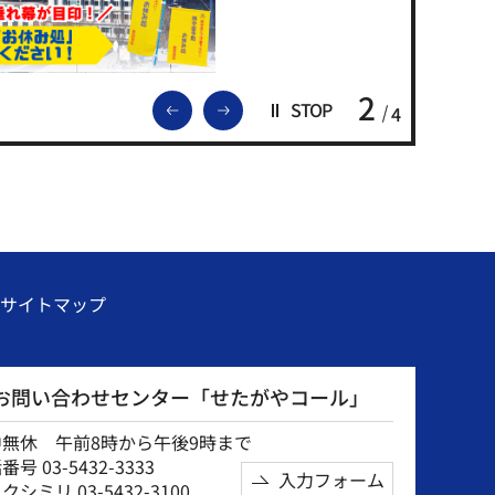
2
前のスライドを表示
次のスライドを表示
STOP
4
サイトマップ
お問い合わせセンター「せたがやコール」
中無休 午前8時から午後9時まで
号 03-5432-3333
入力フォーム
クシミリ 03-5432-3100