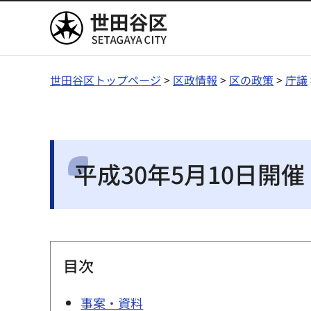
世田谷区
世田谷区トップページ
>
区政情報
>
区の政策
>
庁議
平成30年5月10日開
目次
事案・資料