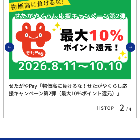
前のスライドを表示
次
せたがやPay「物価高に負けるな！せたがやくらし応
援キャンペーン第2弾（最大10％ポイント還元）」
2
STOP
4