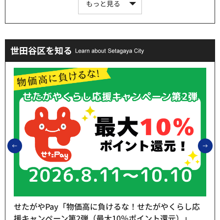
もっと見る
世田谷区を知る
前のスライドを表示
次
せたがやPay「物価高に負けるな！せたがやくらし応
援キャンペーン第2弾（最大10％ポイント還元）」