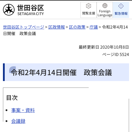
世田谷区
Foreign
閲覧支援
緊急情報
Language
世田谷区トップページ
>
区政情報
>
区の政策
>
庁議
> 令和2年4月14
日開催 政策会議
最終更新日 2020年10月8日
ページID 5524
令和2年4月14日開催 政策会議
目次
事案・資料
会議録