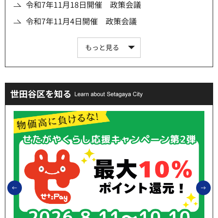
令和7年11月18日開催 政策会議
令和7年11月4日開催 政策会議
もっと見る
世田谷区を知る
前のスライドを表示
次