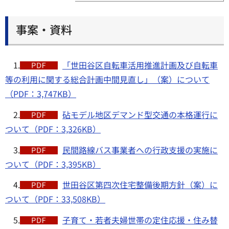
事案・資料
1.
「世田谷区自転車活用推進計画及び自転車
等の利用に関する総合計画中間見直し」（案）について
（PDF：3,747KB）
2.
砧モデル地区デマンド型交通の本格運行に
ついて（PDF：3,326KB）
3.
民間路線バス事業者への行政支援の実施に
ついて（PDF：3,395KB）
4.
世田谷区第四次住宅整備後期方針（案）に
ついて（PDF：33,508KB）
5.
子育て・若者夫婦世帯の定住応援・住み替